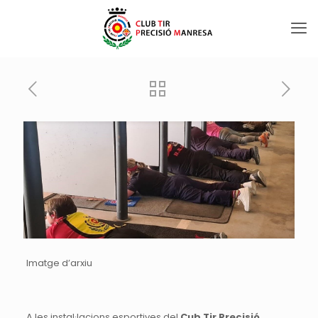
Imatge d’arxiu
A les instal·lacions esportives del
Cub Tir Precisió