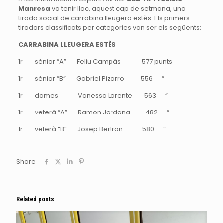
Manresa
va tenir lloc, aquest cap de setmana, una
tirada social de carrabina lleugera estès. Els primers
tiradors classificats per categories van ser els següents:
CARRABINA LLEUGERA ESTÈS
1r sènior “A” Feliu Campàs 577 punts
1r sènior “B” Gabriel Pizarro 556 “
1r dames Vanessa Lorente 563 “
1r veterà “A” Ramon Jordana 482 “
1r veterà “B” Josep Bertran 580 “
Share
Related posts